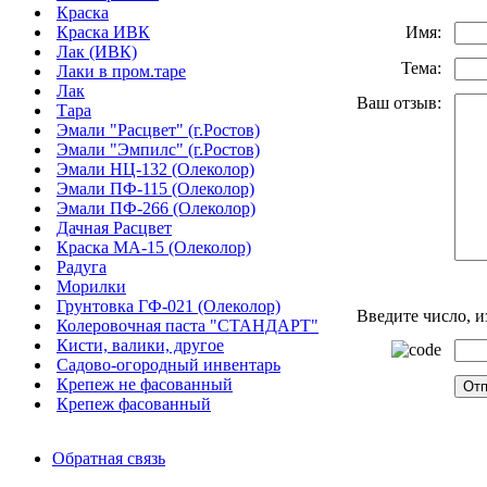
Краска
Имя:
Краска ИВК
Лак (ИВК)
Тема:
Лаки в пром.таре
Лак
Ваш отзыв:
Тара
Эмали "Расцвет" (г.Ростов)
Эмали "Эмпилс" (г.Ростов)
Эмали НЦ-132 (Олеколор)
Эмали ПФ-115 (Олеколор)
Эмали ПФ-266 (Олеколор)
Дачная Расцвет
Краска МА-15 (Олеколор)
Радуга
Морилки
Грунтовка ГФ-021 (Олеколор)
Введите число, 
Колеровочная паста "СТАНДАРТ"
Кисти, валики, другое
Садово-огородный инвентарь
Крепеж не фасованный
Крепеж фасованный
Обратная связь