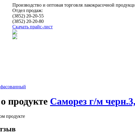
Производство и оптовая торговля лакокрасочной продукц
Отдел продаж:
(3852) 20-20-55
(3852) 20-20-80
Скачать прайс-лист
 фасованный
о продукте
Саморез г/м черн.3
том продукте
отзыв