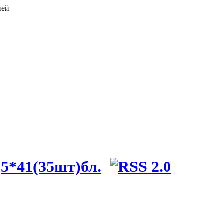
ией
,5*41(35шт)бл.