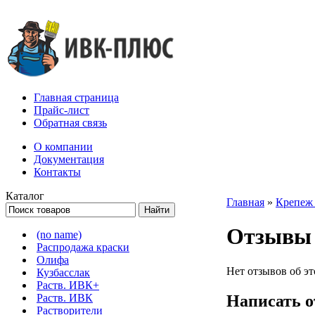
Главная страница
Прайс-лист
Обратная связь
О компании
Документация
Контакты
Каталог
Главная
»
Крепеж
Отзывы 
(no name)
Распродажа краски
Олифа
Нет отзывов об э
Кузбасслак
Раств. ИВК+
Написать 
Раств. ИВК
Растворители